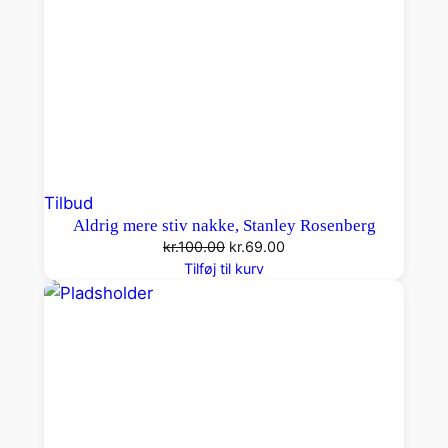
Vare
Tilbud
Aldrig mere stiv nakke, Stanley Rosenberg
på
Den
Den
kr.
100.00
kr.
69.00
tilbud
oprindelige
aktuelle
Tilføj til kurv
pris
pris
var:
er:
kr.100.00.
kr.69.00.