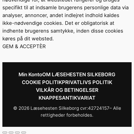
specifikt til at indsamle brugerens personlige data via
analyser, annoncer, andet indlejret indhold kaldes
ikke-nødvendige cookies. Det er obligatorisk at
indhente brugerens samtykke, inden disse cookies
køres på dit websted.
GEM & ACCEPTÈR
Min Konto
OM LÆSEHESTEN SILKEBORG
COOKIE POLITIK
PRIVATLIVS POLITIK
VILKÅR OG BETINGELSER
KNAPPESANTIKVARIAT
© 2026 Læsehesten Silkeborg cvr:42724157– Alle
rettigheder forbeholdes.