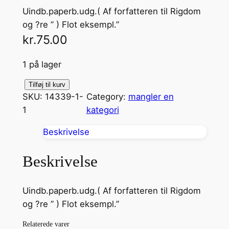
Uindb.paperb.udg.( Af forfatteren til Rigdom
og ?re ” ) Flot eksempl.”
kr.
75.00
1 på lager
S
Tilføj til kurv
SKU:
14339-1-
Category:
mangler en
y
1
kategori
v
d
Beskrivelse
a
g
Beskrivelse
e
t
Uindb.paperb.udg.( Af forfatteren til Rigdom
i
og ?re ” ) Flot eksempl.”
l
P
Relaterede varer