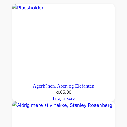
e
t
r
o
g
r
a
d
a
n
t
a
Agerh?nen, Aben og Elefanten
l
kr.
65.00
Tilføj til kurv