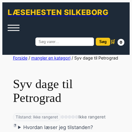
LÆSEHESTEN SILKEBORG
🛒
Søg
0
Søg
efter:
Spring
Forside
/
mangler en kategori
/ Syv dage til Petrograd
til
indhold
Syv dage til
Petrograd
Ikke rangeret
Tilstand: Ikke rangeret
Hvordan læser jeg tilstanden?