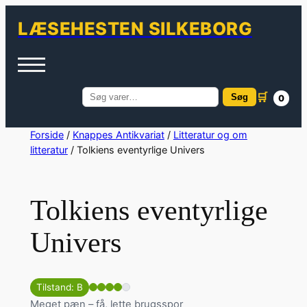
LÆSEHESTEN SILKEBORG
🛒
Søg
0
Søg
efter:
Spring
Forside
/
Knappes Antikvariat
/
Litteratur og om
litteratur
/ Tolkiens eventyrlige Univers
til
indhold
Tolkiens eventyrlige
Univers
Tilstand: B
Meget pæn – få, lette brugsspor