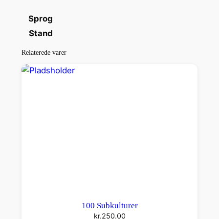
r
Sprog
s
Stand
a
n
Relaterede varer
t
a
l
100 Subkulturer
kr.
250.00