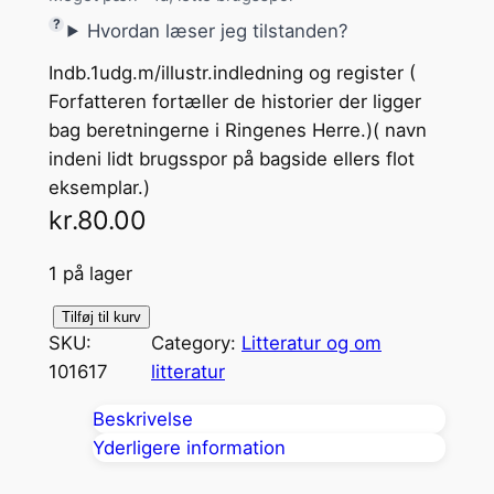
Hvordan læser jeg tilstanden?
Indb.1udg.m/illustr.indledning og register (
Forfatteren fortæller de historier der ligger
bag beretningerne i Ringenes Herre.)( navn
indeni lidt brugsspor på bagside ellers flot
eksemplar.)
kr.
80.00
1 på lager
T
Tilføj til kurv
SKU:
Category:
Litteratur og om
o
101617
litteratur
l
k
Beskrivelse
i
Yderligere information
e
n