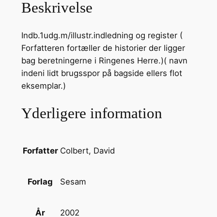
Beskrivelse
s
e
Indb.1udg.m/illustr.indledning og register (
v
Forfatteren fortæller de historier der ligger
e
bag beretningerne i Ringenes Herre.)( navn
n
indeni lidt brugsspor på bagside ellers flot
t
eksemplar.)
y
r
Yderligere information
l
i
g
e
Colbert, David
Forfatter
U
n
Sesam
Forlag
i
v
2002
År
e