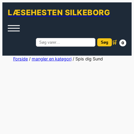
LÆSEHESTEN SILKEBORG
🛒
Søg
0
Søg
efter:
Spring
Forside
/
mangler en kategori
/ Spis dig Sund
til
indhold