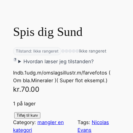
Spis dig Sund
Ikke rangeret
Tilstand: Ikke rangeret
Hvordan læser jeg tilstanden?
Indb.1udg.m/omslagsillustr.m/farvefotos (
Om bla.Mineraler )( Super flot eksempl.)
kr.
70.00
1 på lager
S
Tilføj til kurv
Category:
mangler en
Tags:
Nicolas
p
kategori
Evans
i