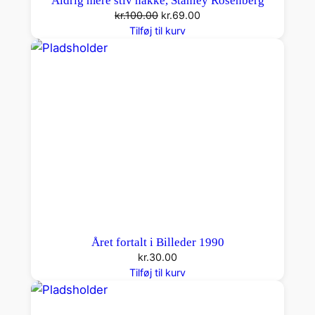
Aldrig mere stiv nakke, Stanley Rosenberg
på
Den
Den
kr.
100.00
kr.
69.00
tilbud
oprindelige
aktuelle
Tilføj til kurv
pris
pris
var:
er:
kr.100.00.
kr.69.00.
Året fortalt i Billeder 1990
kr.
30.00
Tilføj til kurv