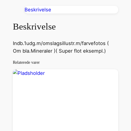
s
Beskrivelse
d
i
Beskrivelse
g
S
Indb.1udg.m/omslagsillustr.m/farvefotos (
u
Om bla.Mineraler )( Super flot eksempl.)
n
d
Relaterede varer
a
n
t
a
l