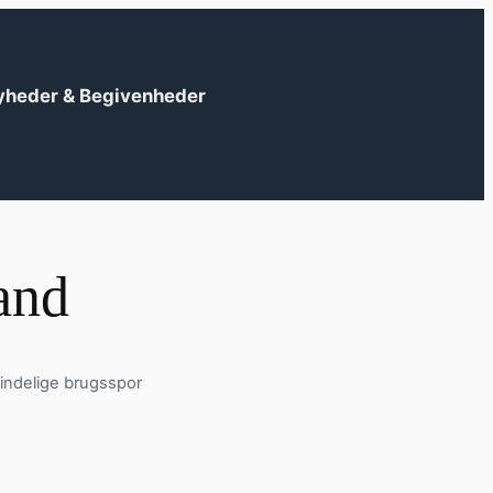
yheder & Begivenheder
land
indelige brugsspor
?