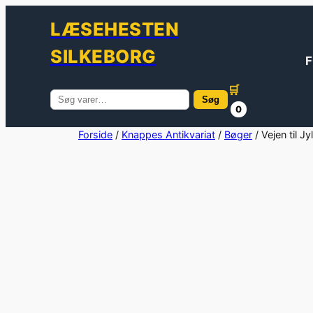
LÆSEHESTEN
SILKEBORG
F
🛒
Søg
Søg
0
efter:
Spring
Forside
/
Knappes Antikvariat
/
Bøger
/ Vejen til Jy
til
indhold