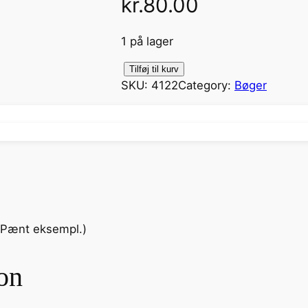
kr.
80.00
1 på lager
V
Tilføj til kurv
SKU:
4122
Category:
Bøger
e
j
e
n
t
i
l
J
( Pænt eksempl.)
y
l
l
on
a
n