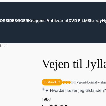
ORSIDE
BØGER
Knappes Antikvariat
DVD FILM
Blu-ray
N
lland
Vejen til Jyl
Pæn/Normal – alm
Tilstand: C
Hvordan læser jeg tilstanden
1966