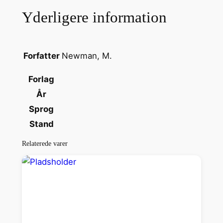
l
Yderligere information
s
a
n
t
Newman, M.
Forfatter
a
Forlag
l
År
Sprog
Stand
Relaterede varer