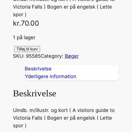
Victoria Falls ) Bogen er på engelsk ( Lette
spor )
kr.
70.00
1 på lager
V
Tilføj til kurv
SKU:
95585
Category:
Bøger
i
c
Beskrivelse
t
Yderligere information
o
r
Beskrivelse
i
a
Uindb. m/illustr. og kort ( A visitors guide to
F
Victoria Falls ) Bogen er på engelsk ( Lette
a
spor )
l