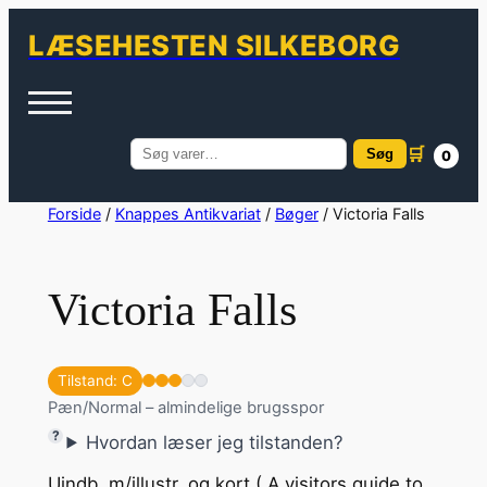
LÆSEHESTEN SILKEBORG
🛒
Søg
0
Søg
efter:
Spring
Forside
/
Knappes Antikvariat
/
Bøger
/ Victoria Falls
til
indhold
Victoria Falls
Tilstand: C
Pæn/Normal – almindelige brugsspor
Hvordan læser jeg tilstanden?
Uindb. m/illustr. og kort ( A visitors guide to