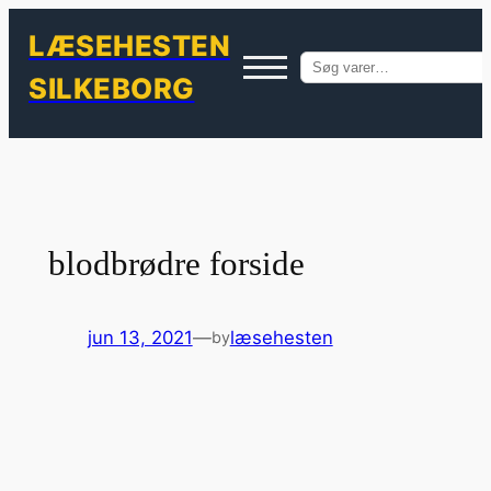
LÆSEHESTEN
Søg
SILKEBORG
efter:
Spring
til
indhold
blodbrødre forside
jun 13, 2021
—
læsehesten
by