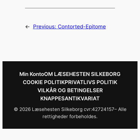
←
Previous:
Contorted-Epitome
Min Konto
OM LÆSEHESTEN SILKEBORG
COOKIE POLITIK
PRIVATLIVS POLITIK
VILKÅR OG BETINGELSER
KNAPPESANTIKVARIAT
© 2026 Læsehesten Silkeborg cvr:42724157– Alle
rettigheder forbeholdes.