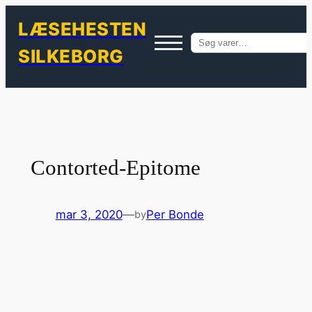
LÆSEHESTEN
Søg
SILKEBORG
efter:
Spring
til
indhold
Contorted-Epitome
mar 3, 2020
—
Per Bonde
by