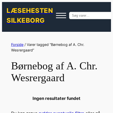
LÆSEHESTEN
Søg
SILKEBORG
efter:
Spring
til
Forside
/ Varer tagged “Børnebog af A. Chr.
indhold
Wesrergaard”
Børnebog af A. Chr.
Wesrergaard
Ingen resultater fundet