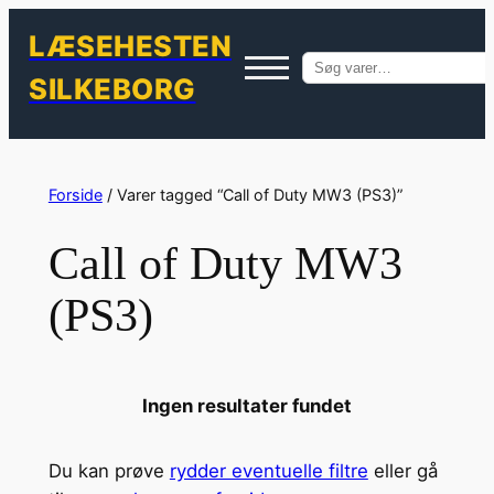
LÆSEHESTEN
Søg
SILKEBORG
efter:
Spring
til
Forside
/ Varer tagged “Call of Duty MW3 (PS3)”
indhold
Call of Duty MW3
(PS3)
Ingen resultater fundet
Du kan prøve
rydder eventuelle filtre
eller gå