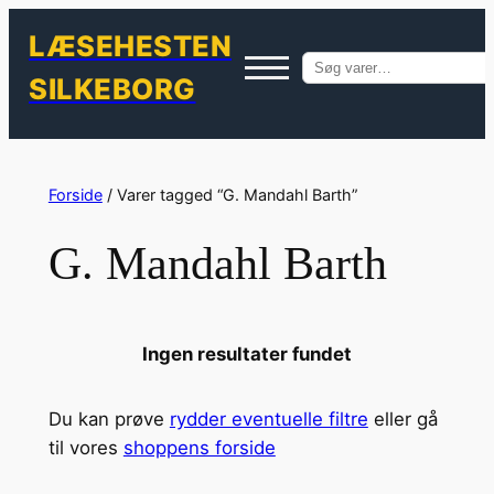
LÆSEHESTEN
Søg
SILKEBORG
efter:
Spring
til
Forside
/ Varer tagged “G. Mandahl Barth”
indhold
G. Mandahl Barth
Ingen resultater fundet
Du kan prøve
rydder eventuelle filtre
eller gå
til vores
shoppens forside