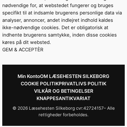
nødvendige for, at webstedet fungerer og bruges
specifikt til at indsamle brugerens personlige data via
analyser, annoncer, andet indlejret indhold kaldes
ikke-nødvendige cookies. Det er obligatorisk at
indhente brugerens samtykke, inden disse cookies
køres på dit websted.
GEM & ACCEPTÈR
Min Konto
OM LÆSEHESTEN SILKEBORG
COOKIE POLITIK
PRIVATLIVS POLITIK
VILKÅR OG BETINGELSER
KNAPPESANTIKVARIAT
© 2026 Læsehesten Silkeborg cvr:42724157– Alle
rettigheder forbeholdes.