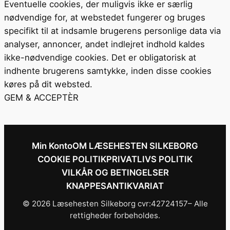
Eventuelle cookies, der muligvis ikke er særlig
nødvendige for, at webstedet fungerer og bruges
specifikt til at indsamle brugerens personlige data via
analyser, annoncer, andet indlejret indhold kaldes
ikke-nødvendige cookies. Det er obligatorisk at
indhente brugerens samtykke, inden disse cookies
køres på dit websted.
GEM & ACCEPTÈR
Min Konto
OM LÆSEHESTEN SILKEBORG
COOKIE POLITIK
PRIVATLIVS POLITIK
VILKÅR OG BETINGELSER
KNAPPESANTIKVARIAT
© 2026 Læsehesten Silkeborg cvr:42724157– Alle
rettigheder forbeholdes.