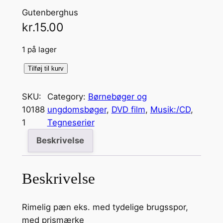
Gutenberghus
kr.
15.00
1 på lager
E
Tilføj til kurv
n
1
SKU:
Category:
Børnebøger og
.
10188
ungdomsbøger
, 
DVD film
, 
Musik:/CD
, 
k
1
Tegneserier
l
Beskrivelse
a
s
s
Beskrivelse
e
s
Rimelig pæn eks. med tydelige brugsspor,
b
med prismærke