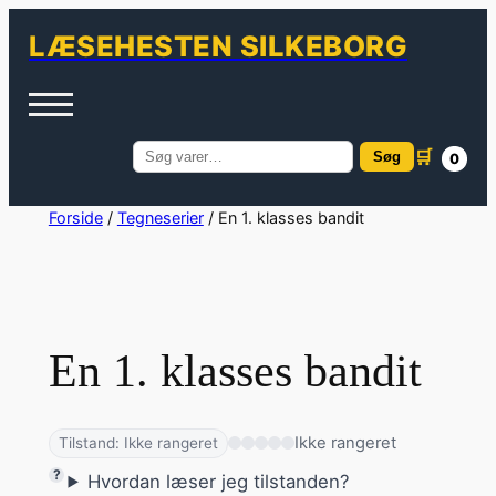
LÆSEHESTEN SILKEBORG
🛒
Søg
0
Søg
efter:
Spring
Forside
/
Tegneserier
/ En 1. klasses bandit
til
indhold
En 1. klasses bandit
Ikke rangeret
Tilstand: Ikke rangeret
Hvordan læser jeg tilstanden?