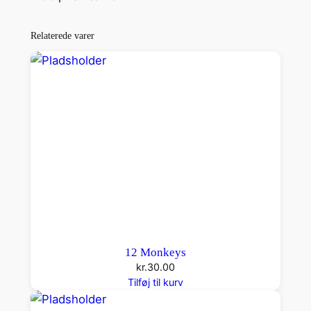
a
n
Relaterede varer
d
i
t
a
n
t
a
l
12 Monkeys
kr.
30.00
Tilføj til kurv