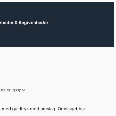
yheder & Begivenheder
ette brugsspor
?
yg med guldtryk med omslag. Omslaget har