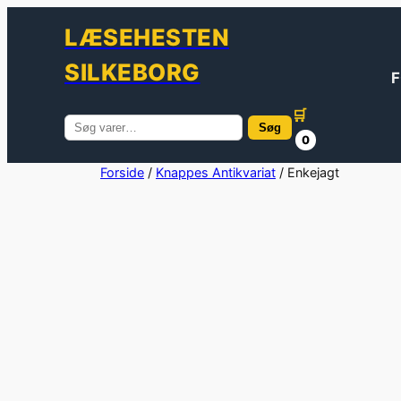
LÆSEHESTEN
SILKEBORG
F
🛒
Søg
Søg
0
efter:
Spring
Forside
/
Knappes Antikvariat
/ Enkejagt
til
indhold