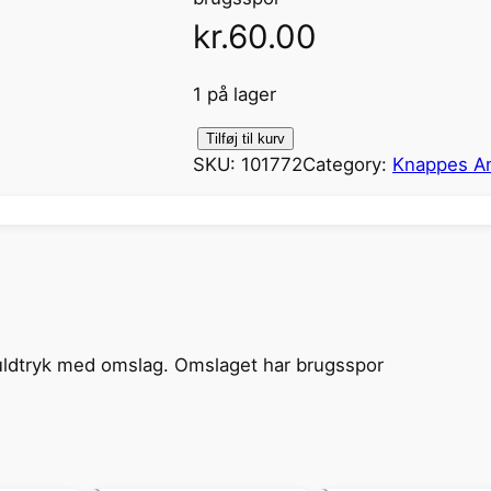
kr.
60.00
1 på lager
E
Tilføj til kurv
SKU:
101772
Category:
Knappes An
n
k
e
j
a
g
t
guldtryk med omslag. Omslaget har brugsspor
a
n
t
a
l