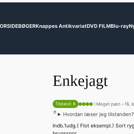
ORSIDE
BØGER
Knappes Antikvariat
DVD FILM
Blu-ray
N
Enkejagt
Meget pæn – få, l
Tilstand: B
Hvordan læser jeg tilstanden
Indb.1udg.( Flot eksempl.) Sort r
brugsspor