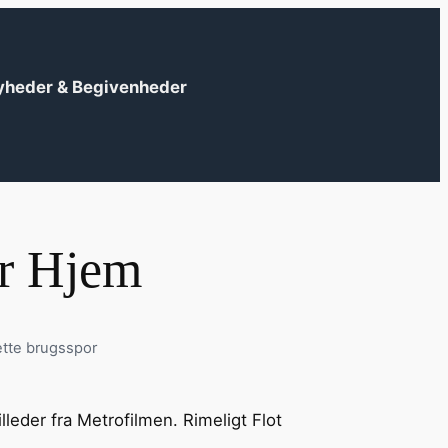
yheder & Begivenheder
er Hjem
ette brugsspor
?
illeder fra Metrofilmen. Rimeligt Flot