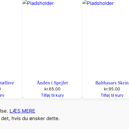
j
e
m
a
n
t
a
l
tællere
Ånden i Spejlet
Balthasars Skrin
0
kr.
65.00
kr.
95.00
urv
Tilføj til kurv
Tilføj til kurv
else.
LÆS MERE
det, hvis du ønsker dette.