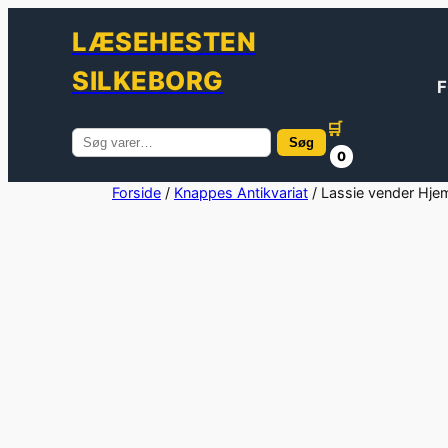
LÆSEHESTEN
SILKEBORG
F
🛒
Søg
Søg
0
efter:
Spring
Forside
/
Knappes Antikvariat
/ Lassie vender Hje
til
indhold