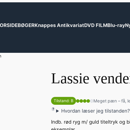
ORSIDE
BØGER
Knappes Antikvariat
DVD FILM
Blu-ray
N
m
Lassie vend
Meget pæn – få, l
Tilstand: B
Hvordan læser jeg tilstanden
Indb. rød ryg m/ guld titeltryk og b
eksemplar.