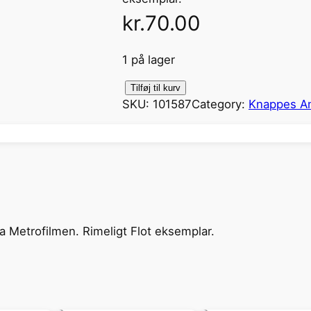
kr.
70.00
1 på lager
L
Tilføj til kurv
SKU:
101587
Category:
Knappes An
a
s
s
i
e
v
e
fra Metrofilmen. Rimeligt Flot eksemplar.
n
d
e
r
H