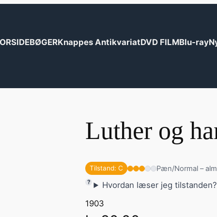
ORSIDE
BØGER
Knappes Antikvariat
DVD FILM
Blu-ray
N
Luther og ha
Pæn/Normal – alm
Tilstand: C
Hvordan læser jeg tilstanden
1903