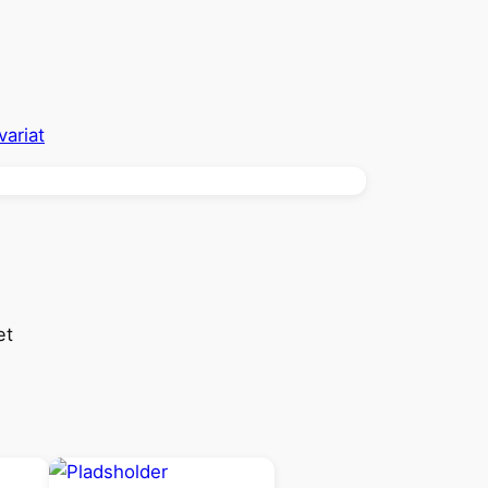
ariat
æt