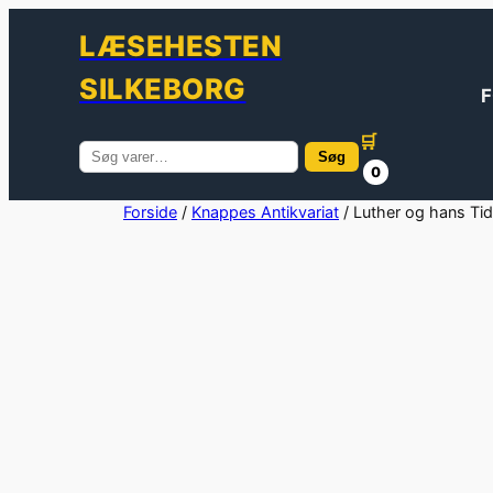
LÆSEHESTEN
SILKEBORG
F
🛒
Søg
Søg
0
efter:
Spring
Forside
/
Knappes Antikvariat
/ Luther og hans Tid
til
indhold