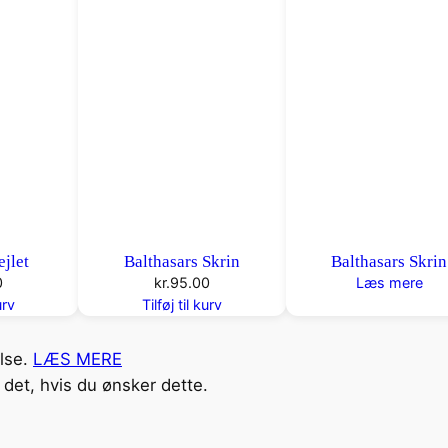
d
a
n
t
a
l
ejlet
Balthasars Skrin
Balthasars Skrin
0
kr.
95.00
Læs mere
urv
Tilføj til kurv
else.
LÆS MERE
det, hvis du ønsker dette.