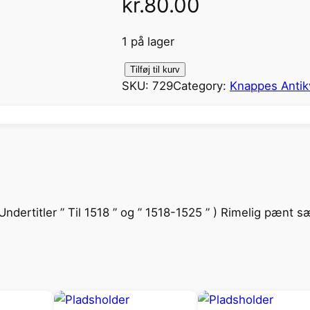
kr.
80.00
1 på lager
L
Tilføj til kurv
SKU:
729
Category:
Knappes Antikv
u
t
h
e
r
o
g
Undertitler ” Til 1518 ” og ” 1518-1525 ” ) Rimelig pænt s
h
a
n
s
T
i