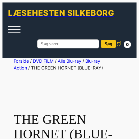
LÆSEHESTEN SILKEBORG
🛒
Søg
0
Søg
efter:
Spring
Forside
/
DVD FILM
/
Alle Blu-ray
/
Blu-ray
Action
/ THE GREEN HORNET (BLUE-RAY)
til
indhold
THE GREEN
HORNET (BLUE-