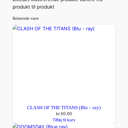
Y
produkt til produkt
)
Relaterede varer
a
n
t
a
l
CLASH OF THE TITANS (Blu – ray)
kr.
50.00
Tilføj til kurv