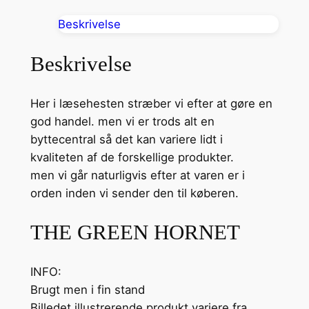
E
Beskrivelse
E
N
Beskrivelse
H
O
Her i læsehesten stræber vi efter at gøre en
R
god handel. men vi er trods alt en
N
byttecentral så det kan variere lidt i
E
kvaliteten af de forskellige produkter.
T
men vi går naturligvis efter at varen er i
(
orden inden vi sender den til køberen.
B
L
THE GREEN HORNET
U
E
-
INFO:
R
Brugt men i fin stand
A
Billedet illustrerende produkt variere fra