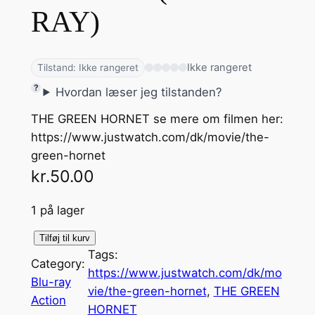
RAY)
Ikke rangeret
Tilstand: Ikke rangeret
Hvordan læser jeg tilstanden?
THE GREEN HORNET se mere om filmen her:
https://www.justwatch.com/dk/movie/the-
green-hornet
kr.
50.00
1 på lager
T
Tilføj til kurv
Tags:
H
Category:
https://www.justwatch.com/dk/mo
E
Blu-ray
vie/the-green-hornet
, 
THE GREEN
G
Action
HORNET
R